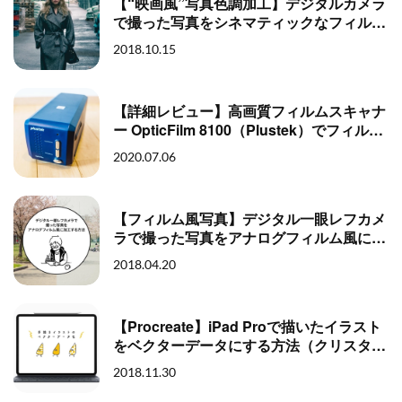
【“映画風”写真色調加工】デジタルカメラ
で撮った写真をシネマティックなフィルム
風に加工する方法
2018.10.15
【詳細レビュー】高画質フィルムスキャナ
ー OpticFilm 8100（Plustek）でフィルム
スキャン
2020.07.06
【フィルム風写真】デジタル一眼レフカメ
ラで撮った写真をアナログフィルム風に加
工する方法
2018.04.20
【Procreate】iPad Proで描いたイラスト
をベクターデータにする方法（クリスタ・
その他イラストアプリもOK）
2018.11.30