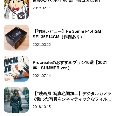
世喪末ハリボウ 第1話『僕は人気者』
2019.02.11
【詳細レビュー】FE 35mm F1.4 GM
SEL35F14GM（作例あり）
2021.03.22
Procreateのおすすめブラシ10選【2021
年・SUMMER ver.】
2021.07.14
【“映画風”写真色調加工】デジタルカメラ
で撮った写真をシネマティックなフィルム
風に加工する方法
2018.10.15