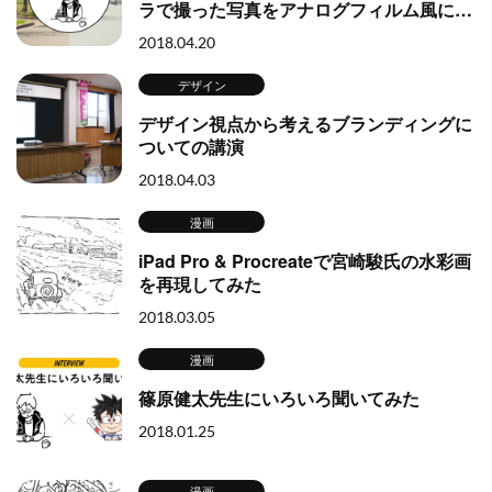
ラで撮った写真をアナログフィルム風に加
工する方法
2018.04.20
デザイン
デザイン視点から考えるブランディングに
ついての講演
2018.04.03
漫画
iPad Pro & Procreateで宮崎駿氏の水彩画
を再現してみた
2018.03.05
漫画
篠原健太先生にいろいろ聞いてみた
2018.01.25
漫画