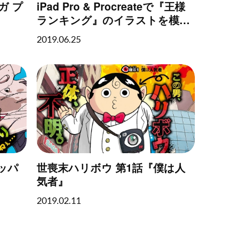
ガ プ
iPad Pro & Procreateで『王様
ランキング』のイラストを模写
してみた
2019.06.25
ッパ
世喪末ハリボウ 第1話『僕は人
気者』
2019.02.11