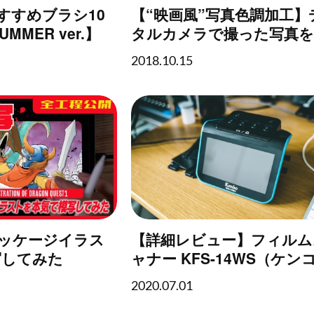
のおすすめブラシ10
【“映画風”写真色調加工】
MMER ver.】
タルカメラで撮った写真
マティックなフィルム風
2018.10.15
する方法
パッケージイラス
【詳細レビュー】フィルム
写してみた
ャナー KFS-14WS（ケン
トキナー）でフィルムス
2020.07.01