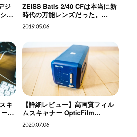
デジ
ZEISS Batis 2/40 CFは本当に新
をシネ
時代の万能レンズだった。
に加工
【ZEISS Batis 2/40 CFレビュ
2019.05.06
ー】
スキ
【詳細レビュー】高画質フィル
コー・
ムスキャナー OpticFilm
キャン
8100（Plustek）でフィルムス
2020.07.06
キャン