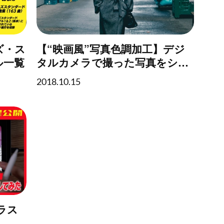
ャズ・ス
【“映画風”写真色調加工】デジ
ル一覧
タルカメラで撮った写真をシネ
マティックなフィルム風に加工
2018.10.15
する方法
ラス