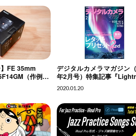
FE 35mm
デジタルカメラマガジン（2
L35F14GM（作例あ
年2月号）特集記事『Lightr
& Photoshop レタッチ
2020.01.20
ト 2nd』執筆のお知らせ