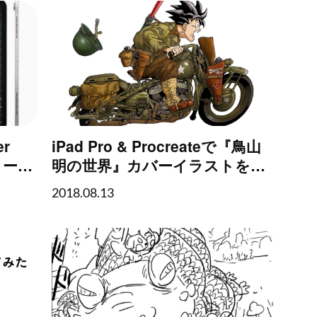
er
iPad Pro & Procreateで『鳥山
メーシ
明の世界』カバーイラストを模
写してみた
2018.08.13