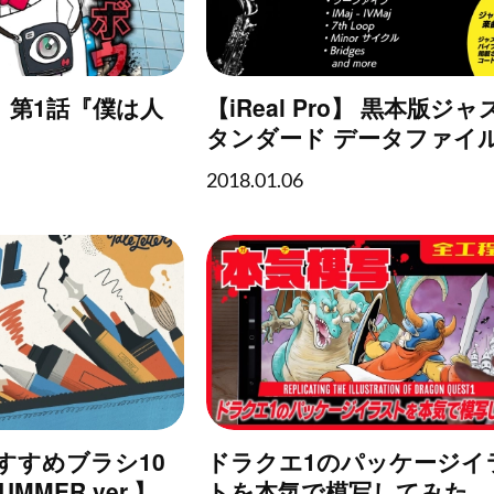
 第1話『僕は人
【iReal Pro】 黒本版ジ
タンダード データファイ
2018.01.06
のおすすめブラシ10
ドラクエ1のパッケージイ
MMER ver.】
トを本気で模写してみた