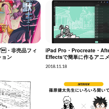
ガ・非売品フィ
iPad Pro・Procreate・Aft
ション
Effectsで簡単に作るアニ
ョン（ロトスコープ）
2018.11.18