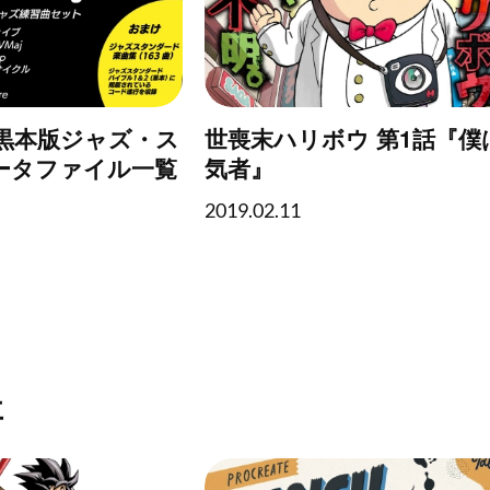
o】 黒本版ジャズ・ス
世喪末ハリボウ 第1話『僕
ータファイル一覧
気者』
2019.02.11
事