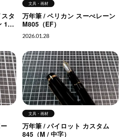
文具・画材
マイスタ
万年筆 / ペリカン スーべレーン
146
M805（EF）
2026.01.28
文具・画材
ボー
万年筆 / パイロット カスタム
845（M / 中字）