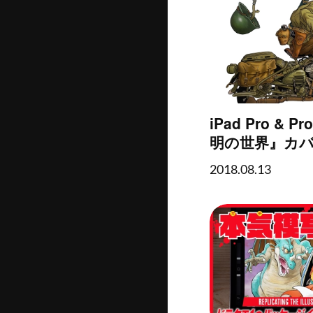
iPad Pro & P
明の世界』カ
写してみた
2018.08.13