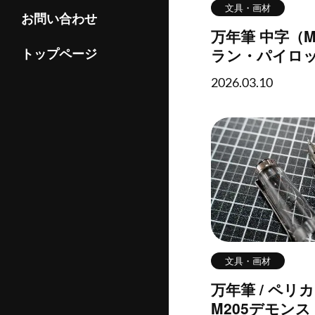
文具・画材
お問い合わせ
万年筆 中字（M
ラン・パイロ
トップページ
プラチナ・パ
2026.03.10
文具・画材
万年筆 / ペリ
M205デモン