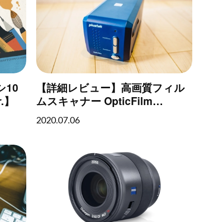
シ10
【詳細レビュー】高画質フィル
.】
ムスキャナー OpticFilm
8100（Plustek）でフィルムス
2020.07.06
キャン