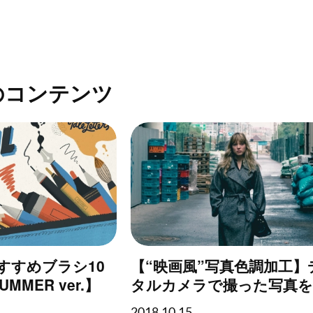
のコンテンツ
のおすすめブラシ10
【“映画風”写真色調加工】
MMER ver.】
タルカメラで撮った写真
マティックなフィルム風
2018.10.15