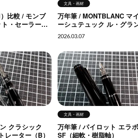
文具・画材
）比較 / モンブ
万年筆 / MONTBLANC 
ット・セーラー・
ーシュテュック ル・グラン 
ーカー
100周年（F）
2026.03.07
文具・画材
カン クラシック
万年筆 / パイロット エラ
ストレーター（B）
SF（細軟・樹脂軸）