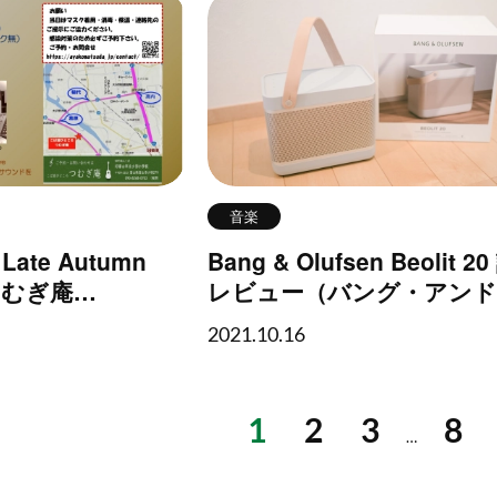
音楽
te Autumn
Bang & Olufsen Beolit 2
 つむぎ庵
レビュー（バング・アンド
n.
ルフセン）【高音質Blueto
2021.10.16
ピーカー】
1
2
3
8
…