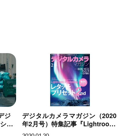
デジ
デジタルカメラマガジン（2020
をシネ
年2月号）特集記事『Lightroom
に加工
& Photoshop レタッチプリセッ
2020.01.20