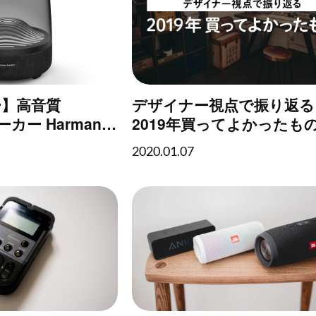
ー】高音質
デザイナー視点で振り返る
ピーカー Harman
2019年買ってよかったも
A STUDIO 3" の魅
2020.01.07
カードン）