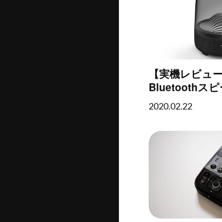
【実機レビュ
Bluetoothス
Kardon "AUR
2020.02.22
力（ハーマン