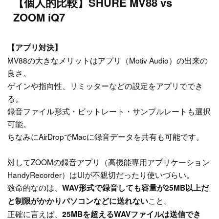
【個人的比較】SHURE MV88 vs
ZOOM iQ7
【アプリ対決】
MV88の大きなメリットはアプリ（Motiv Audio）の出来の
良さ。
ゲインや指向性、リミッターなどの設定をアプリででき
る。
録音ファイル形式・ビットレート・サンプルレートも選択
可能。
ちなみにAirDropでMacに録音データを共有も可能です。
対してZOOMの録音アプリ（高機能専用アプリケーション
HandyRecorder）はUIが不親切だったり使いづらい。
致命的なのは、
WAV形式で録音しても容量が25MB以上だ
こと。
と制限がかかりパソコンなどに送れない
正確に言えば、
25MBを超えるWAVファイルは送信でき