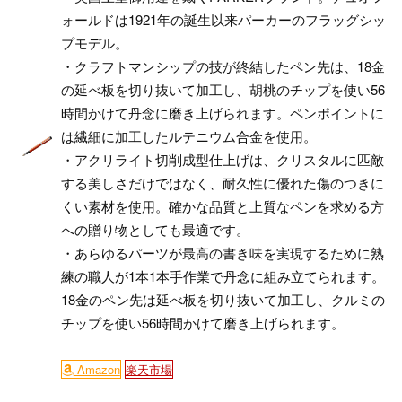
ォールドは1921年の誕生以来パーカーのフラッグシッ
プモデル。
・クラフトマンシップの技が終結したペン先は、18金
の延べ板を切り抜いて加工し、胡桃のチップを使い56
時間かけて丹念に磨き上げられます。ペンポイントに
は繊細に加工したルテニウム合金を使用。
・アクリライト切削成型仕上げは、クリスタルに匹敵
する美しさだけではなく、耐久性に優れた傷のつきに
くい素材を使用。確かな品質と上質なペンを求める方
への贈り物としても最適です。
・あらゆるパーツが最高の書き味を実現するために熟
練の職人が1本1本手作業で丹念に組み立てられます。
18金のペン先は延べ板を切り抜いて加工し、クルミの
チップを使い56時間かけて磨き上げられます。
Amazon
楽天市場