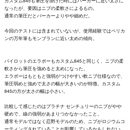
カスタム845も筆圧を掛けた時にはパーカーに近い太さに
なったが、要因はニブの柔軟さによるもの。
通常の筆圧だとパーカーよりやや細めだ。
今回のテストには含まれていないが、使用経験ではペリカ
ンの万年筆もモンブランに近い太めの傾向。
パイロットのエラボーもカスタム845と同じく、ニブの柔
軟さから筆圧を強めると太めになった。
エラボーはもともと強弱がつけやすい軟ニブ仕様なので、
筆圧弱めと強めで太さの幅が大きいのが特徴。カスタム
845の方が太さの幅は小さい。
比較して感じたのはプラチナ センチュリーのニブがやや
硬めで、線の強弱があまりつかなかったこと。
通常モデルではなく忍野モデルのため、ニブがロジウムコ
ーティングされていることが影響しているかもしれない。