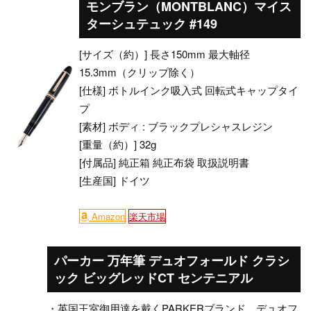
モンブラン（MONTBLANC）マイス
ターシュテュック #149
[サイズ（約）] 長さ150mm 最大軸径
15.3mm（クリップ除く）
[仕様] ボトルインク吸入式 回転式キャップタイ
プ
[素材] ボディ : ブラックプレシャスレジン
[重量（約）] 32g
[付属品] 純正箱 純正布袋 取扱説明書
[生産国] ドイツ
Amazon
楽天市場
パーカー 万年筆 デュオフォールド クラシ
ック ビッグレッドCT センテニアル
・英国王室御用達を戴くPARKERブランド。デュオフ